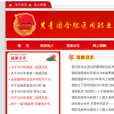
设为首页
加入收藏
·
普法宣传走进合肥通用职业技
关于2025年度第二批团员发...
·
我院团委组织开展2024年春季新
关于2025年度第一批团员发...
·
我院团委举行2023年青马工程暨
合肥通用职业技术学院关于20...
·
我院王丁同学荣获2022年度“安徽
关于拟推荐参加2025年“挑...
·
省直机关“送党的二十大精神宣讲进
关于2025年学院“青马工程...
·
我院党校举办第四十三期入党积极
关于2024年度第二批团员发...
·
深化校企合作 共育时代匠才——我
第十一届“挑战杯”安徽省大学...
·
我院党校举办第四十三期入党