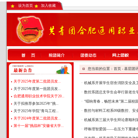
设为首页
加入收藏
您当前的位置：首页 - 基层团
关于2025年度第二批团员发...
·
机械系开展学生宿舍消防安全及
关于2025年度第一批团员发...
·
数控系团总支学生会举行新老生
合肥通用职业技术学院关于20...
·
“唱响青春，畅想未来”第二届校
关于拟推荐参加2025年“挑...
·
数控与材料工程系09级数控、安
关于2025年学院“青马工程...
关于2024年度第二批团员发...
·
机械系第三届大学生辩论赛顺利
第十一届“挑战杯”安徽省大学...
·
呼唤理智爱国——在压力下重建