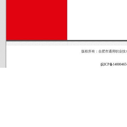
版权所有：合肥市通用职业技术学院 
皖ICP备14000465