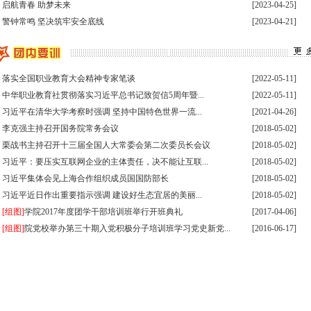
·
启航青春 助梦未来
[2023-04-25]
·
警钟常鸣 坚决筑牢安全底线
[2023-04-21]
·
落实全国职业教育大会精神专家笔谈
[2022-05-11]
·
中华职业教育社贯彻落实习近平总书记致贺信5周年暨...
[2022-05-11]
·
习近平在清华大学考察时强调 坚持中国特色世界一流...
[2021-04-26]
·
李克强主持召开国务院常务会议
[2018-05-02]
·
栗战书主持召开十三届全国人大常委会第二次委员长会议
[2018-05-02]
·
习近平：要压实互联网企业的主体责任，决不能让互联...
[2018-05-02]
·
习近平集体会见上海合作组织成员国国防部长
[2018-05-02]
·
习近平近日作出重要指示强调 建设好生态宜居的美丽...
[2018-05-02]
·
[组图]
学院2017年度团学干部培训班举行开班典礼
[2017-04-06]
·
[组图]
院党校举办第三十期入党积极分子培训班学习党史新党...
[2016-06-17]