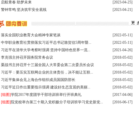
·
启航青春 助梦未来
[2023-04-25]
·
警钟常鸣 坚决筑牢安全底线
[2023-04-21]
·
落实全国职业教育大会精神专家笔谈
[2022-05-11]
·
中华职业教育社贯彻落实习近平总书记致贺信5周年暨...
[2022-05-11]
·
习近平在清华大学考察时强调 坚持中国特色世界一流...
[2021-04-26]
·
李克强主持召开国务院常务会议
[2018-05-02]
·
栗战书主持召开十三届全国人大常委会第二次委员长会议
[2018-05-02]
·
习近平：要压实互联网企业的主体责任，决不能让互联...
[2018-05-02]
·
习近平集体会见上海合作组织成员国国防部长
[2018-05-02]
·
习近平近日作出重要指示强调 建设好生态宜居的美丽...
[2018-05-02]
·
[组图]
学院2017年度团学干部培训班举行开班典礼
[2017-04-06]
·
[组图]
院党校举办第三十期入党积极分子培训班学习党史新党...
[2016-06-17]